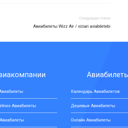
Следующая статья
Авиабилеты Wizz Air / viziari aviabiletebi
виакомпании
Авиабилет
 Авиабилеты
Календарь Авиабилетов
Airlines Авиабилеты
Дешевые Авиабилеты
 Авиабилеты
Онлайн Авиабилеты