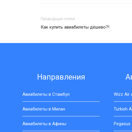
Предыдущая статья
Как купить авиабилеты дёшево?!
Направления
А
Авиабилеты в Стамбул
Wizz Air
Авиабилеты в Милан
Turkish 
Авиабилеты в Афины
Pegasus