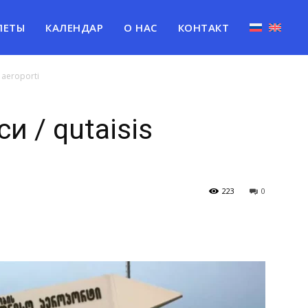
ЛЕТЫ
КАЛЕНДАР
О НАС
КОНТАКТ
 aeroporti
и / qutaisis
223
0