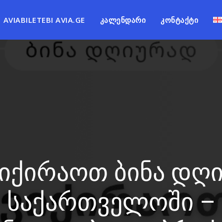
AVIABILETEBI AVIA.GE
ᲙᲐᲚᲔᲜᲓᲐᲠᲘ
ᲙᲝᲜᲢᲐᲥᲢᲘ
ვიქირაოთ ბინა დღ
საქართველოში –