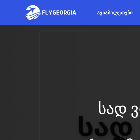
ᲐᲕᲘᲐᲑᲘᲚᲔᲗᲔᲑᲘ
სად 