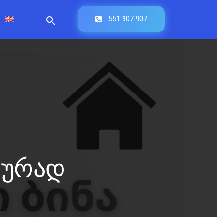
551 907 907
იურად