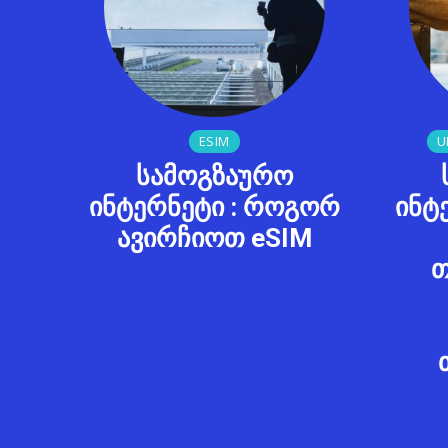
ESIM
U
სამოგზაურო
ინტერნეტი : როგორ
ინტ
ავირჩიოთ eSIM
თ