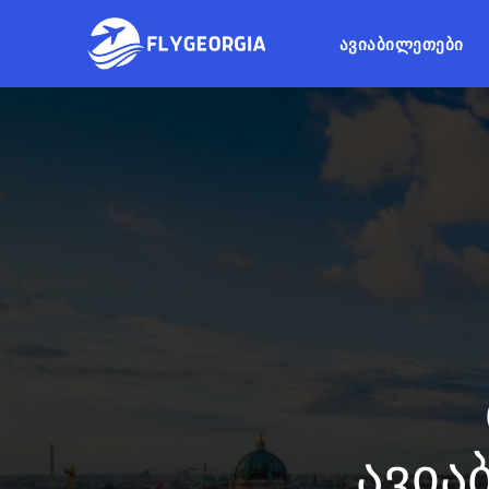
ᲐᲕᲘᲐᲑᲘᲚᲔᲗᲔᲑᲘ
ავია