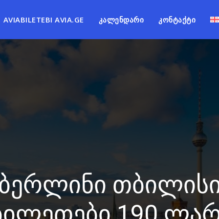
AVIABILETEBI AVIA.GE
ᲙᲐᲚᲔᲜᲓᲐᲠᲘ
ᲙᲝᲜᲢᲐᲥᲢᲘ
ბერლინი თბილის
ბილეთები 190 ლა