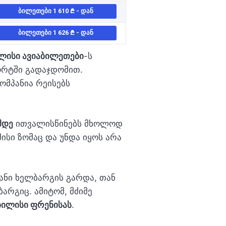
ᲑᲘᲚᲔᲗᲔᲑᲘ 1 610
- ᲓᲐᲜ
ᲑᲘᲚᲔᲗᲔᲑᲘ 1 626
- ᲓᲐᲜ
ლისი ავიაბილეთები
-ს
ორტში გადაჯდომით.
ომპანია რეისებს
მდე
ითვალისწინებს მხოლოდ
ისი ზომაც და უნდა იყოს არა
ანი ხელბარგის გარდა, თან
არგიც. ამიტომ, მძიმე
ილისი ფრენისას
.