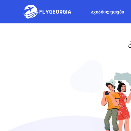
ᲐᲕᲘᲐᲑᲘᲚᲔᲗᲔᲑᲘ